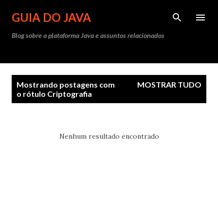
Pular para o conteúdo principal
GUIA DO JAVA
Blog sobre a plataforma Java e assuntos relacionados
P
Mostrando postagens com
MOSTRAR TUDO
o
o rótulo
Criptografia
s
t
a
Nenhum resultado encontrado
g
e
n
s