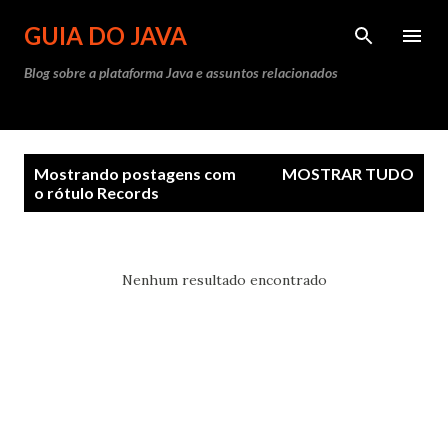
Pular para o conteúdo principal
GUIA DO JAVA
Blog sobre a plataforma Java e assuntos relacionados
P
Mostrando postagens com
MOSTRAR TUDO
o
o rótulo
Records
s
t
a
Nenhum resultado encontrado
g
e
n
s