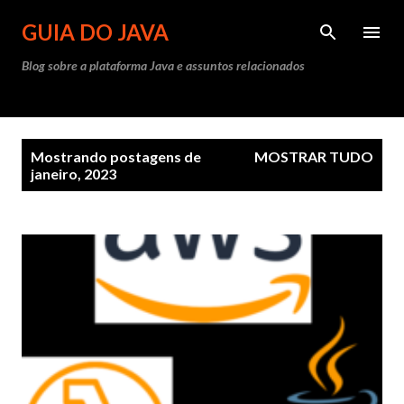
Pular para o conteúdo principal
GUIA DO JAVA
Blog sobre a plataforma Java e assuntos relacionados
P
Mostrando postagens de
MOSTRAR TUDO
o
janeiro, 2023
s
t
a
g
e
n
s