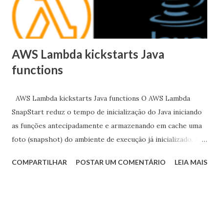
AWS Lambda kickstarts Java
functions
AWS Lambda kickstarts Java functions O AWS Lambda
SnapStart reduz o tempo de inicialização do Java iniciando
as funções antecipadamente e armazenando em cache uma
foto (snapshot) do ambiente de execução já inicializado. A
AWS revelou o AWS Lambda SnapStart para Java, uma
COMPARTILHAR
POSTAR UM COMENTÁRIO
LEIA MAIS
otimização de desempenho destinada a facilitar a criação de
aplicativos Java responsivos e escaláveis usando o AWS
Lambda, o serviço de computação sem servidor e orientado
a eventos na nuvem da Amazon. Apresentado em 28 de