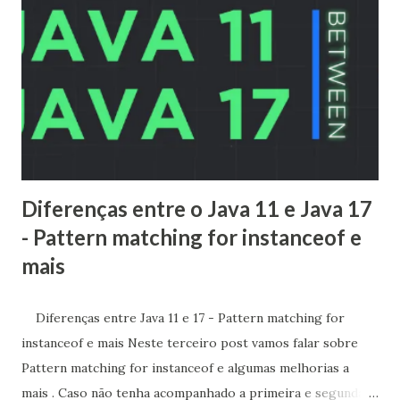
nativas? Esta não é uma pergunta simples de responder,
então decidi escrever uma série de posts explorando os
diferentes aspectos de interpretação e compilação
adaptativa dentro da JVM. Vamos começar com alguns
conceitos fundamentais que desenvolvemos no restante da
série do blog. Código fonte O que é Código Fonte? O
código-fonte são declarações e expressões de alto nível
qu...
Diferenças entre o Java 11 e Java 17
- Pattern matching for instanceof e
mais
Diferenças entre Java 11 e 17 - Pattern matching for
instanceof e mais Neste terceiro post vamos falar sobre
Pattern matching for instanceof e algumas melhorias a
mais . Caso não tenha acompanhado a primeira e segundas