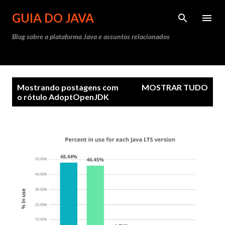
Pular para o conteúdo principal
GUIA DO JAVA
Blog sobre a plataforma Java e assuntos relacionados
P
Mostrando postagens com
MOSTRAR TUDO
o
o rótulo
AdoptOpenJDK
s
t
a
g
e
n
s