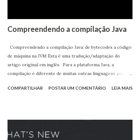
18: uma interface de provedor de serviços, um servidor web
simples, uma terceira incubação da API vetorial, trechos de
código, uma ...
Compreendendo a compilação Java
Compreendendo a compilação Java: de bytecodes a código
de máquina na JVM Esta é uma tradução/adaptação do
artigo original em inglês . Para a plataforma Java, a
compilação é diferente de muitas outras linguagens por
causa da Java Virtual Machine (JVM). Para executar um
COMPARTILHAR
POSTAR UM COMENTÁRIO
LEIA MAIS
aplicativo com a JVM, o código Java é compilado em um
conjunto de arquivos de classe que contém instruções para
a JVM, não o sistema operacional e o hardware em que a
JVM está instalada. Isso fornece o recurso Write Once, Run
Anywhere , pelo qual o Java é famoso. Como acontece essa
conversão de instruções de máquina virtual para instruções