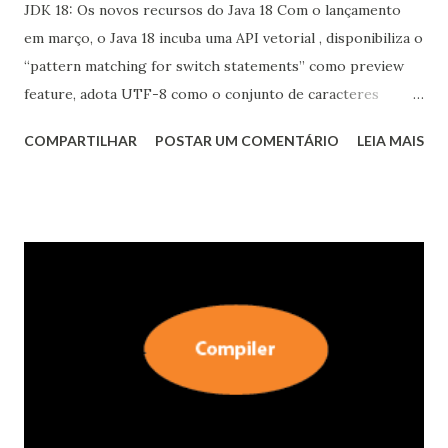
JDK 18: Os novos recursos do Java 18 Com o lançamento
em março, o Java 18 incuba uma API vetorial , disponibiliza o
“pattern matching for switch statements” como preview
feature, adota UTF-8 como o conjunto de caracteres
padrão e inclui um servidor web simples. O Java
COMPARTILHAR
POSTAR UM COMENTÁRIO
LEIA MAIS
Development Kit (JDK) 18 está programado para ser
lançado em 22 de março de 2022. A nova versão do Java
padrão terá nove novos recursos, com o conjunto de
recursos congelado em 9 de dezembro. O JDK 18 passou
para um estágio de release candidate, após duas fases de
rampdown realizadas entre dezembro e fevereiro. Um
segundo release candidate está previsto para 24 de
fevereiro. As atualizações do Java padrão são lançadas a
cada seis meses, com a versão mais recente, JDK 17 ,
chegando em setembro de 2021. A página OpenJDK lista os
seguintes recursos como direcionados oficialmente ao JDK