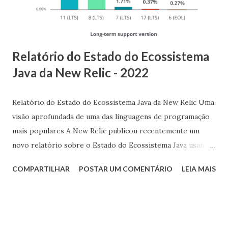
Relatório do Estado do Ecossistema
Java da New Relic - 2022
Relatório do Estado do Ecossistema Java da New Relic Uma
visão aprofundada de uma das linguagens de programação
mais populares A New Relic publicou recentemente um
novo relatório sobre o Estado do Ecossistema Java usando
dados coletados em janeiro de 2022 de milhões de
COMPARTILHAR
POSTAR UM COMENTÁRIO
LEIA MAIS
aplicativos anônimos que forneceram dados de
desempenho. Java 11 é o novo padrão De acordo com o
relatório, o Java 11 é o novo padrão para ambiente de
produção, pois a adoção subiu de 11% em 2020 para 48%