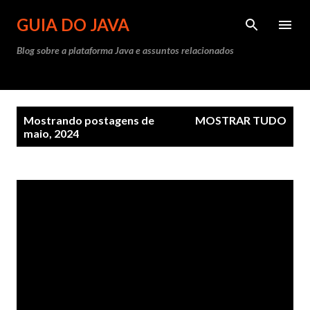
Pular para o conteúdo principal
GUIA DO JAVA
Blog sobre a plataforma Java e assuntos relacionados
P
Mostrando postagens de
MOSTRAR TUDO
o
maio, 2024
s
t
a
g
e
n
s