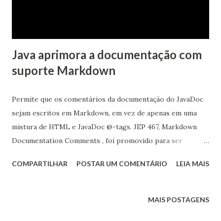
Java aprimora a documentação com
suporte Markdown
Permite que os comentários da documentação do JavaDoc
sejam escritos em Markdown, em vez de apenas em uma
mistura de HTML e JavaDoc @-tags. JEP 467, Markdown
Documentation Comments , foi promovido para ser
liberado no JDK 23 Objetivos da JEP Tornar os comentários
COMPARTILHAR
POSTAR UM COMENTÁRIO
LEIA MAIS
da documentação da API mais fáceis de escrever e ler no
formato de origem, introduzindo a capacidade de usar a
sintaxe Markdown nos comentários da documentação,
MAIS POSTAGENS
juntamente com elementos HTML e tags JavaDoc. Estende