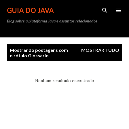
Pular para o conteúdo principal
GUIA DO JAVA
Blog sobre a plataforma Java e assuntos relacionados
P
Mostrando postagens com
MOSTRAR TUDO
o
o rótulo
Glossario
s
t
a
Nenhum resultado encontrado
g
e
n
s