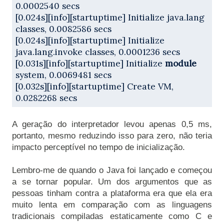
0.0002540 secs
[0.024s][info][startuptime] Initialize java.lang 
classes, 0.0082586 secs
[0.024s][info][startuptime] Initialize 
java.lang.invoke classes, 0.0001236 secs
[0.031s][info][startuptime] Initialize 
module
system, 0.0069481 secs
[0.032s][info][startuptime] Create VM, 
0.0282268 secs
A geração do interpretador levou apenas 0,5 ms, 
portanto, mesmo reduzindo isso para zero, não teria 
Lembro-me de quando o Java foi lançado e começou 
a se tornar popular. Um dos argumentos que as 
pessoas tinham contra a plataforma era que ela era 
muito lenta em comparação com as linguagens 
tradicionais compiladas estaticamente como C e 