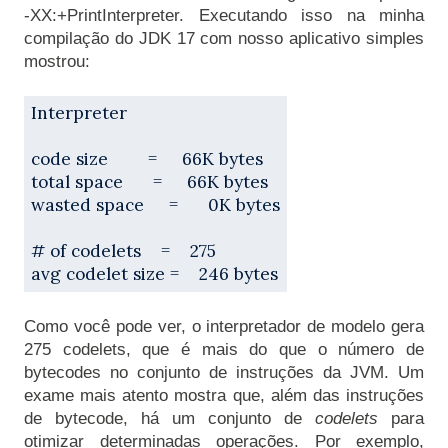
-XX:+PrintInterpreter. Executando isso na minha 
compilação do JDK 17 com nosso aplicativo simples 
mostrou:

Interpreter
code size        =     66K bytes
total space      =     66K bytes
wasted space     =      0K bytes
# of codelets    =    275
avg codelet size =    246 bytes
Como você pode ver, o interpretador de modelo gera 
275 codelets, que é mais do que o número de 
bytecodes no conjunto de instruções da JVM. Um 
exame mais atento mostra que, além das instruções 
de bytecode, há um conjunto de 
codelets 
para 
otimizar determinadas operações. Por exemplo, 