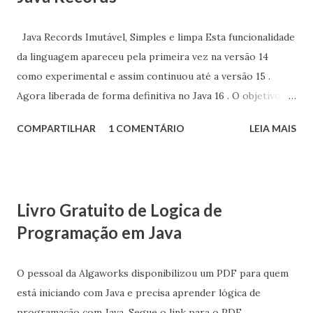
Java Records Imutável, Simples e limpa Esta funcionalidade
da linguagem apareceu pela primeira vez na versão 14
como experimental e assim continuou até a versão 15 .
Agora liberada de forma definitiva no Java 16 . O objetivo é
ser possível ter classes que atuam como portadores
COMPARTILHAR
1 COMENTÁRIO
LEIA MAIS
transparentes de dados imutáveis. Os registros podem ser
considerados tuplas nominais. Ou seja, após criado, um
record não pode mais ser alterado. Records oferece uma
uma sintaxe compacta para declarar classes que são
Livro Gratuito de Logica de
portadores transparentes para dados imutáveis
Programação em Java
superficiais visando reduzir significamente o detalhamento
dessas classes e irá melhorar a capacidade de leitura e
manutenção do código. Vamos seguir um exemplo de uma
O pessoal da Algaworks disponibilizou um PDF para quem
classe chamada Pessoa . O primeiro exemplo vamos utilizar
está iniciando com Java e precisa aprender lógica de
o modo tradicional. public class Pessoa { private String
programação com Java. Segue o link para o PDF