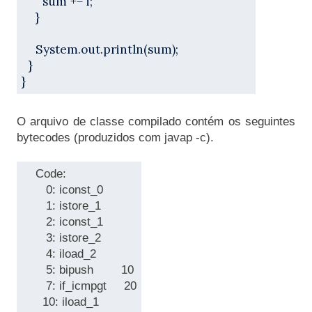
      sum += i;
    }
    System.out.println(sum);
  }
}
O arquivo de classe compilado contém os seguintes 
bytecodes (produzidos com javap -c).

    Code:
       0: iconst_0
       1: istore_1
       2: iconst_1
       3: istore_2
       4: iload_2
       5: bipush        10
       7: if_icmpgt     20
      10: iload_1