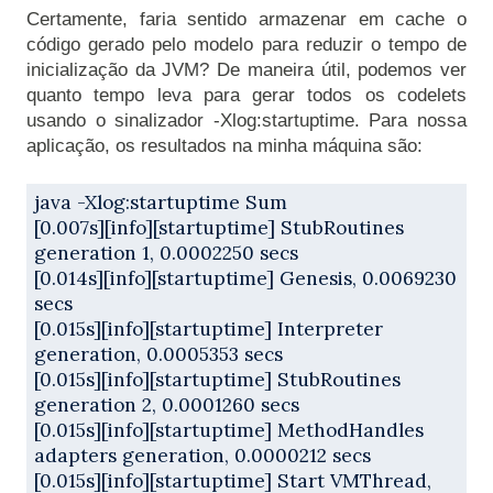
Certamente, faria sentido armazenar em cache o 
código gerado pelo modelo para reduzir o tempo de 
inicialização da JVM? De maneira útil, podemos ver 
quanto tempo leva para gerar todos os codelets 
usando o sinalizador -Xlog:startuptime. Para nossa 
aplicação, os resultados na minha máquina são:

java -Xlog:startuptime Sum
[0.007s][info][startuptime] StubRoutines 
generation 1, 0.0002250 secs
[0.014s][info][startuptime] Genesis, 0.0069230 
secs
[0.015s][info][startuptime] Interpreter 
generation, 0.0005353 secs
[0.015s][info][startuptime] StubRoutines 
generation 2, 0.0001260 secs
[0.015s][info][startuptime] MethodHandles 
adapters generation, 0.0000212 secs
[0.015s][info][startuptime] Start VMThread, 