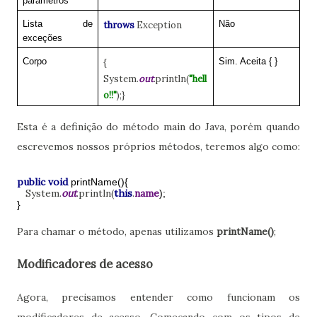
parâmetros
Lista de
Não
throws
Exception
exceções
Corpo
Sim. Aceita { }
{
System.
out
.println(
"hell
o!!"
);}
Esta é a definição do método main do Java, porém quando
escrevemos nossos próprios métodos, teremos algo como:
public void
printName(){
System.
out
.println(
this
.
name
);
}
Para chamar o método, apenas utilizamos
printName()
;
Modificadores de acesso
Agora, precisamos entender como funcionam os
modificadores de acesso. Começando com os tipos de