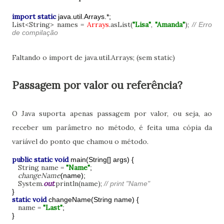
import static
java.util.Arrays.*;
List<String> names =
Arrays
.asList(
"Lisa"
,
"Amanda"
);
// Erro
de compilação
Faltando o import de java.util.Arrays; (sem static)
Passagem por valor ou referência?
O Java suporta apenas passagem por valor, ou seja, ao
receber um parâmetro no método, é feita uma cópia da
variável do ponto que chamou o método.
public static void
main(String[] args) {
String name =
"Name"
;
changeName
(name);
System.
out
.println(name);
// print "Name"
}
static void
changeName(String name) {
name =
"Last"
;
}