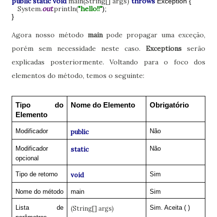
public static void
main(String[] args)
throws
Exception {
System.
out
.println(
"hello!!"
);
}
Agora nosso método
main
pode propagar uma exceção,
porém sem necessidade neste caso.
Exceptions
serão
explicadas posteriormente. Voltando para o foco dos
elementos do método, temos o seguinte:
Tipo do
Nome do Elemento
Obrigatório
Elemento
Modificador
Não
public
Modificador
Não
static
opcional
Tipo de retorno
Sim
void
Nome do método
main
Sim
Lista de
Sim. Aceita ( )
(String[] args)