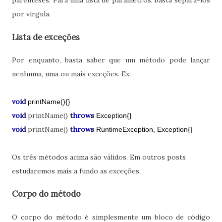
parênteses. Para uma lista de parâmetros, basta separá-los
por vírgula.
Lista de exceções
Por enquanto, basta saber que um método pode lançar
nenhuma, uma ou mais exceções. Ex:
void
printName(){
}
void
printName()
throws
Exception{
}
void
printName()
throws
RuntimeException, Exception{
}
Os três métodos acima são válidos. Em outros posts
estudaremos mais a fundo as exceções.
Corpo do método
O corpo do método é simplesmente um bloco de código