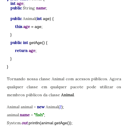
int
age
;
public
String
name
;
public
Animal(
int
age) {
this
.
age
= age;
}
public int
getAge() {
return
age
;
}
}
Tornando nossa classe Animal com acessos públicos. Agora
qualquer classe em qualquer pacote pode utilizar os
membros públicos da classe
Animal
.
Animal animal =
new
Animal(
2
);
animal.
name
=
"fish"
;
System.
out
.println(animal.getAge());