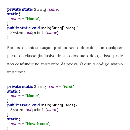
private static
String
name
;
static
{
name
=
"Name"
;
}
public static void
main(String[] args) {
System.
out
.println(
name
);
}
Blocos de inicialização podem ser colocados em qualquer
parte da classe (inclusive dentro dos métodos), e isso pode
nos confundir no momento da prova. O que o código abaixo
imprime?
private static
String
name =
"First"
;
static
{
name
=
"Name"
;
}
public static void
main(String[] args) {
System.
out
.println(
name
);
}
static
{
name
=
"New Name"
;
}