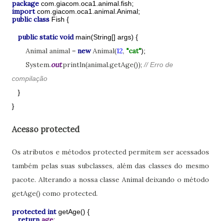
package
com.giacom.oca1.animal.fish;
import
com.giacom.oca1.animal.Animal;
public class
Fish {
public static void
main(String[] args) {
Animal animal =
new
Animal(
12
,
"cat"
);
System.
out
.println(animal.getAge());
// Erro de
compilação
}
}
Acesso protected
Os atributos e métodos protected permitem ser acessados
também pelas suas subclasses, além das classes do mesmo
pacote. Alterando a nossa classe Animal deixando o método
getAge() como protected.
protected int
getAge() {
return
age
;