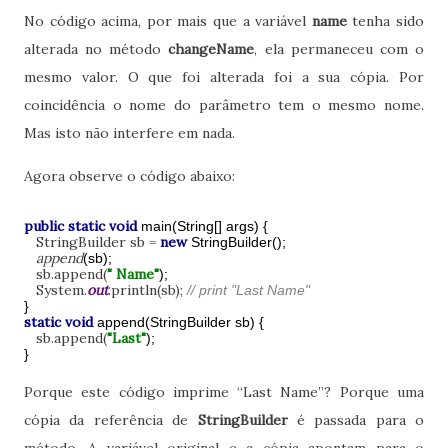
No código acima, por mais que a variável
name
tenha sido
alterada no método
changeName
, ela permaneceu com o
mesmo valor. O que foi alterada foi a sua cópia. Por
coincidência o nome do parâmetro tem o mesmo nome.
Mas isto não interfere em nada.
Agora observe o código abaixo:
public static void
main(String[] args) {
StringBuilder sb =
new
StringBuilder();
append
(sb);
sb.append(
" Name"
);
System.
out
.println(sb);
// print "Last Name"
}
static void
append(StringBuilder sb) {
sb.append(
"Last"
);
}
Porque este código imprime “Last Name”? Porque uma
cópia da referência de
StringBuilder
é passada para o