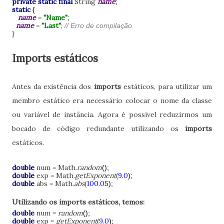
private static final
String
name
;
static
{
name
=
"Name"
;
name
=
"Last"
;
// Erro de compilação
}
Imports estáticos
Antes da existência dos
imports
estáticos, para utilizar um
membro estático era necessário colocar o nome da classe
ou variável de instância. Agora é possível reduzirmos um
bocado de código redundante utilizando os
imports
estáticos.
double
num = Math.
random
();
double
exp = Math.
getExponent
(
9.0
);
double
abs = Math.
abs
(
100.05
);
Utilizando os imports estáticos, temos:
double
num =
random
();
double
exp =
getExponent
(
9.0
);