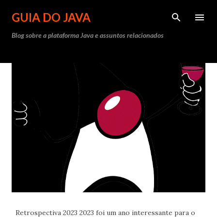
Pular para o conteúdo principal
GUIA DO JAVA
Blog sobre a plataforma Java e assuntos relacionados
P
o
s
t
a
g
e
n
s
Retrospectiva 2023 2023 foi um ano interessante para o