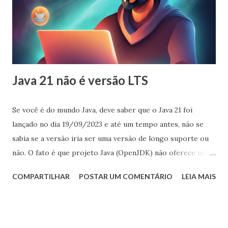
Java 21 não é versão LTS
Se você é do mundo Java, deve saber que o Java 21 foi
lançado no dia 19/09/2023 e até um tempo antes, não se
sabia se a versão iria ser uma versão de longo suporte ou
não. O fato é que projeto Java (OpenJDK) não oferece uma
versão com longo suporte (LTS), assim como aconteceu
COMPARTILHAR
POSTAR UM COMENTÁRIO
LEIA MAIS
com o Java 11 e 17. Mas como assim? Quem oferece o
suporte de longo prazo com atualizações de segurança são
os fornecedores que geram suas próprias distribuições.
Oracle JDK por exemplo. Além de muitas outras como