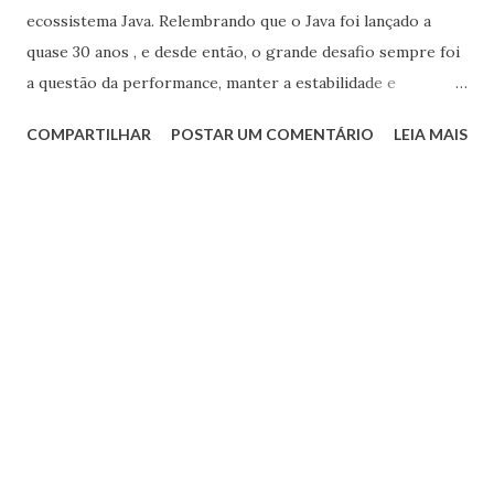
ecossistema Java. Relembrando que o Java foi lançado a
quase 30 anos , e desde então, o grande desafio sempre foi
a questão da performance, manter a estabilidade e
retrocompatibilidade. O objetivo do Java sempre foi ser
COMPARTILHAR
POSTAR UM COMENTÁRIO
LEIA MAIS
independente de plataforma. Isto é, sem precisar compilar
o código novamente, é possível rodar em qualquer
dispositivo compatível com a máquina virtual. O famoso
slogam ( write once, run anywhere ) Muitos acreditam que
o peso desta responsabilidade impede que o Java inove com
a velocidade que a comunidade espera. Uma vez que outras
linguagens acabam liberando recursos importantes antes
do Java. Isso vem mudando desde o lançamento do novo
modelo de release a cada seis meses. Atualmente temos
dois lançamentos anuais, sendo o primeiro em março e
outro em setembro . Uma versão de longo suporte ( LTS )
a cada três anos. Isto proporciona que a indústria