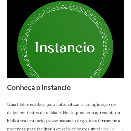
Microsoft, Azul, Adoptium, Amazon, IBM, RedHat que são
algumas das principais. Para entender melhor, vamos
separar o Java do JDK, OpenJDK dos seus fornecedores,
manutenção e de suporte para entender melhor como tudo
isso funciona. Java 21 na verdade é um atalho para o termo:
J ava Platform Standard Edition 21. Mas você não pode fazer
nada com isso pois não é nem código, nem um binário que
você possa instalar. Ela é um conjunto de especificações
que definem a linguagem, sua API, uma máquina virtu...
Conheça o instancio
Uma biblioteca Java para automatizar a configuração de
dados em testes de unidade. Neste post, vou apresentar a
biblioteca instancio ( www.instancio.org ), uma ferramenta
poderosa para facilitar a criação de testes unitários em